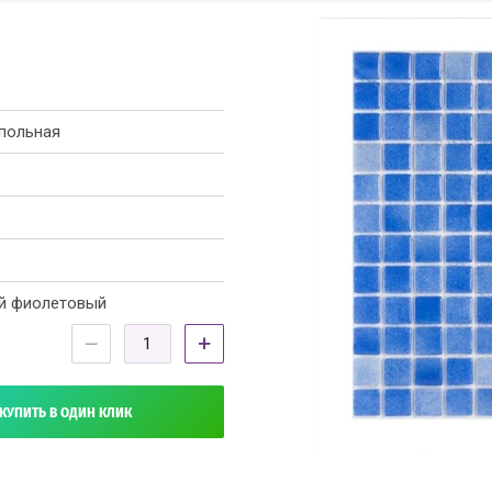
польная
ий фиолетовый
−
+
КУПИТЬ В ОДИН КЛИК